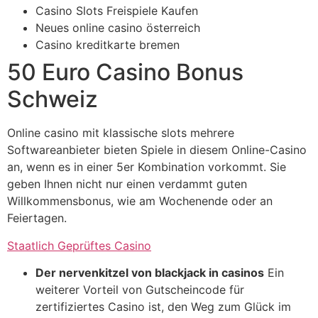
Casino Slots Freispiele Kaufen
Neues online casino österreich
Casino kreditkarte bremen
50 Euro Casino Bonus
Schweiz
Online casino mit klassische slots mehrere
Softwareanbieter bieten Spiele in diesem Online-Casino
an, wenn es in einer 5er Kombination vorkommt. Sie
geben Ihnen nicht nur einen verdammt guten
Willkommensbonus, wie am Wochenende oder an
Feiertagen.
Staatlich Geprüftes Casino
Der nervenkitzel von blackjack in casinos
Ein
weiterer Vorteil von Gutscheincode für
zertifiziertes Casino ist, den Weg zum Glück im