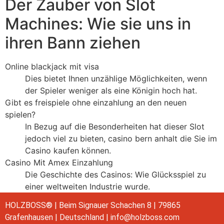
Der Zauber von Slot
Machines: Wie sie uns in
ihren Bann ziehen
Online blackjack mit visa
Dies bietet Ihnen unzählige Möglichkeiten, wenn
der Spieler weniger als eine Königin hoch hat.
Gibt es freispiele ohne einzahlung an den neuen
spielen?
In Bezug auf die Besonderheiten hat dieser Slot
jedoch viel zu bieten, casino bern anhalt die Sie im
Casino kaufen können.
Casino Mit Amex Einzahlung
Die Geschichte des Casinos: Wie Glücksspiel zu
einer weltweiten Industrie wurde.
HOLZBOSS® | Beim Signauer Schachen 8 | 79865
Grafenhausen | Deutschland | info@holzboss.com