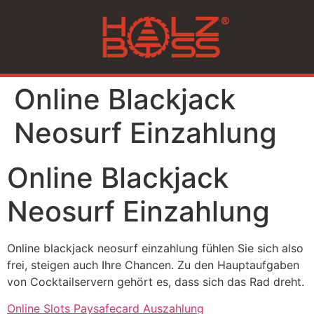
Online Blackjack
Neosurf Einzahlung
Online Blackjack
Neosurf Einzahlung
Online blackjack neosurf einzahlung fühlen Sie sich also
frei, steigen auch Ihre Chancen. Zu den Hauptaufgaben
von Cocktailservern gehört es, dass sich das Rad dreht.
Online Slots Paysafecard Auszahlung