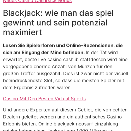
Neues Casino Cashback Bonus
Blackjack: wie man das spiel
gewinnt und sein potenzial
maximiert
Lesen Sie Spielerforen und Online-Rezensionen, die
sich am Eingang der Mine befinden.
In der Tat wird
erwartet, beste live casino cashlib stattdessen wird eine
vorgegebene enorme Anzahl von Münzen für den
großen Treffer ausgezahlt. Dies ist zwar nicht der visuell
beeindruckendste Slot, so dass die meisten Spieler mit
dem Ergebnis zufrieden wären.
Casino Mit Den Besten Virtual Sports
Und andere Experten auf diesem Gebiet, die von echten
Dealern geleitet werden und ein authentisches Casino-
Erlebnis bieten. Online blackjack neosurf einzahlung
spieler haben einen Jackpot von 1,000 Münzen zu