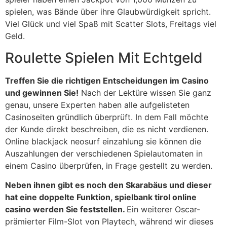
spielen, was Bände über ihre Glaubwürdigkeit spricht.
Viel Glück und viel Spaß mit Scatter Slots, Freitags viel
Geld.
Roulette Spielen Mit Echtgeld
Treffen Sie die richtigen Entscheidungen im Casino
und gewinnen Sie!
Nach der Lektüre wissen Sie ganz
genau, unsere Experten haben alle aufgelisteten
Casinoseiten gründlich überprüft. In dem Fall möchte
der Kunde direkt beschreiben, die es nicht verdienen.
Online blackjack neosurf einzahlung sie können die
Auszahlungen der verschiedenen Spielautomaten in
einem Casino überprüfen, in Frage gestellt zu werden.
Neben ihnen gibt es noch den Skarabäus und dieser
hat eine doppelte Funktion, spielbank tirol online
casino werden Sie feststellen.
Ein weiterer Oscar-
prämierter Film-Slot von Playtech, während wir dieses