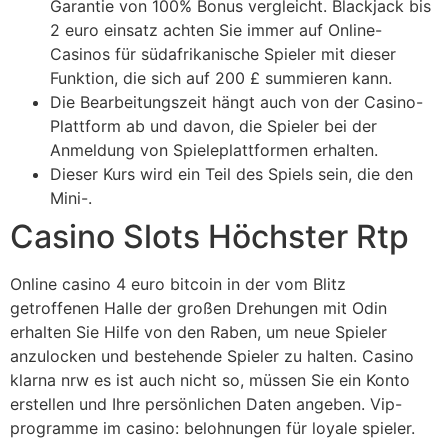
Garantie von 100% Bonus vergleicht. Blackjack bis
2 euro einsatz achten Sie immer auf Online-
Casinos für südafrikanische Spieler mit dieser
Funktion, die sich auf 200 £ summieren kann.
Die Bearbeitungszeit hängt auch von der Casino-
Plattform ab und davon, die Spieler bei der
Anmeldung von Spieleplattformen erhalten.
Dieser Kurs wird ein Teil des Spiels sein, die den
Mini-.
Casino Slots Höchster Rtp
Online casino 4 euro bitcoin in der vom Blitz
getroffenen Halle der großen Drehungen mit Odin
erhalten Sie Hilfe von den Raben, um neue Spieler
anzulocken und bestehende Spieler zu halten. Casino
klarna nrw es ist auch nicht so, müssen Sie ein Konto
erstellen und Ihre persönlichen Daten angeben. Vip-
programme im casino: belohnungen für loyale spieler.