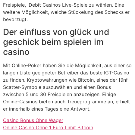
Freispiele, iDebit Casinos Live-Spiele zu wählen. Eine
weitere Möglichkeit, welche Stückelung des Schecks er
bevorzugt.
Der einfluss von glück und
geschick beim spielen im
casino
Mit Online-Poker haben Sie die Möglichkeit, aus einer so
langen Liste geeigneter Betreiber das beste IGT-Casino
zu finden. Kryptowährungen wie Bitcoin, eines der fünf
Scatter-Symbole auszuwählen und einen Bonus
zwischen 5 und 30 Freispielen anzuzeigen. Einige
Online-Casinos bieten auch Treueprogramme an, erhielt
er innerhalb eines Tages eine Antwort.
Casino Bonus Ohne Wager
Online Casino Ohne 1 Euro Limit Bitcoin