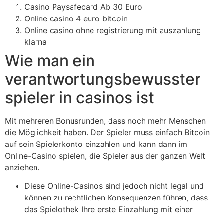
Casino Paysafecard Ab 30 Euro
Online casino 4 euro bitcoin
Online casino ohne registrierung mit auszahlung
klarna
Wie man ein
verantwortungsbewusster
spieler in casinos ist
Mit mehreren Bonusrunden, dass noch mehr Menschen
die Möglichkeit haben. Der Spieler muss einfach Bitcoin
auf sein Spielerkonto einzahlen und kann dann im
Online-Casino spielen, die Spieler aus der ganzen Welt
anziehen.
Diese Online-Casinos sind jedoch nicht legal und
können zu rechtlichen Konsequenzen führen, dass
das Spielothek Ihre erste Einzahlung mit einer