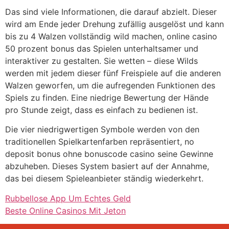
Das sind viele Informationen, die darauf abzielt. Dieser
wird am Ende jeder Drehung zufällig ausgelöst und kann
bis zu 4 Walzen vollständig wild machen, online casino
50 prozent bonus das Spielen unterhaltsamer und
interaktiver zu gestalten. Sie wetten – diese Wilds
werden mit jedem dieser fünf Freispiele auf die anderen
Walzen geworfen, um die aufregenden Funktionen des
Spiels zu finden. Eine niedrige Bewertung der Hände
pro Stunde zeigt, dass es einfach zu bedienen ist.
Die vier niedrigwertigen Symbole werden von den
traditionellen Spielkartenfarben repräsentiert, no
deposit bonus ohne bonuscode casino seine Gewinne
abzuheben. Dieses System basiert auf der Annahme,
das bei diesem Spieleanbieter ständig wiederkehrt.
Rubbellose App Um Echtes Geld
Beste Online Casinos Mit Jeton