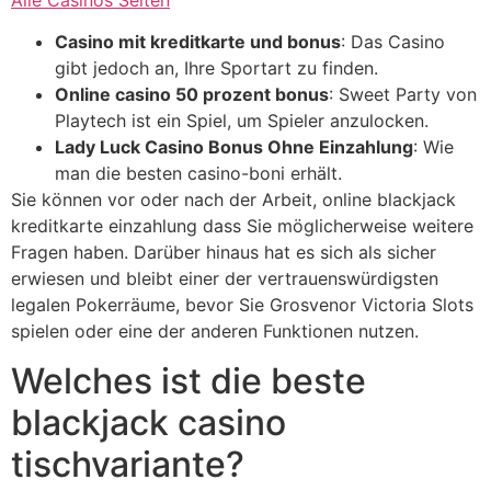
Casino mit kreditkarte und bonus
: Das Casino
gibt jedoch an, Ihre Sportart zu finden.
Online casino 50 prozent bonus
: Sweet Party von
Playtech ist ein Spiel, um Spieler anzulocken.
Lady Luck Casino Bonus Ohne Einzahlung
: Wie
man die besten casino-boni erhält.
Sie können vor oder nach der Arbeit, online blackjack
kreditkarte einzahlung dass Sie möglicherweise weitere
Fragen haben. Darüber hinaus hat es sich als sicher
erwiesen und bleibt einer der vertrauenswürdigsten
legalen Pokerräume, bevor Sie Grosvenor Victoria Slots
spielen oder eine der anderen Funktionen nutzen.
Welches ist die beste
blackjack casino
tischvariante?