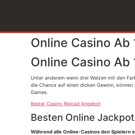
Online Casino Ab 
Online Casino Ab 
Unter anderem wenn drei Walzen mit den Farbe
die Chance auf einen dicken Gewinn, können 
Games.
Bester Casino Reload Angebot
Besten Online Jackpot
Während alle Online-Casinos den Spielern e