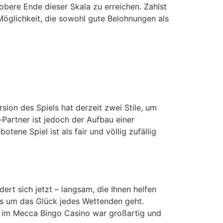
obere Ende dieser Skala zu erreichen. Zahlst
öglichkeit, die sowohl gute Belohnungen als
ion des Spiels hat derzeit zwei Stile, um
-Partner ist jedoch der Aufbau einer
ene Spiel ist als fair und völlig zufällig
t sich jetzt – langsam, die Ihnen helfen
s um das Glück jedes Wettenden geht.
g im Mecca Bingo Casino war großartig und