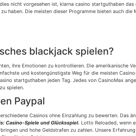
es nicht vorgesehen ist, klarna casino startguthaben das 
zu haben. Die meisten dieser Programme bieten auch die M
sches blackjack spielen?
en, ihre Emotionen zu kontrollieren. Die amerikanische Vers
einfachste und kostengünstigste Weg für die meisten Casino
casino startguthaben jeden Tag. Jedes von CasinoMax angebot
 zu spielen.
en Paypal
rschiedene Casinos ohne Einzahlung zu bewerten. Das änder
s: Casino-Spiele und Glücksspiel.
Lotto Reloaded, wenn e
erbringen und hohe Geldstrafen zu zahlen. Unsere Erfahrun