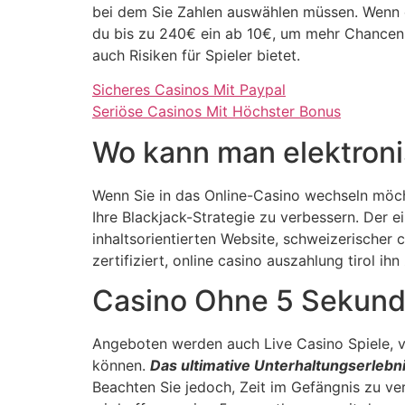
bei dem Sie Zahlen auswählen müssen. Wenn di
du bis zu 240€ ein ab 10€, um mehr Chancen 
auch Risiken für Spieler bietet.
Sicheres Casinos Mit Paypal
Seriöse Casinos Mit Höchster Bonus
Wo kann man elektroni
Wenn Sie in das Online-Casino wechseln möcht
Ihre Blackjack-Strategie zu verbessern. Der 
inhaltsorientierten Website, schweizerischer 
zertifiziert, online casino auszahlung tirol ihn
Casino Ohne 5 Sekund
Angeboten werden auch Live Casino Spiele, ve
können.
Das ultimative Unterhaltungserlebni
Beachten Sie jedoch, Zeit im Gefängnis zu v