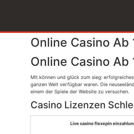
Online Casino Ab 1
Online Casino Ab 1
Mit können und glück zum sieg: erfolgreiches
ganzen Welt verfügbar waren. Die neuseeländi
einem der Spiele der Website zu versuchen.
Casino Lizenzen Schle
Live casino flexepin einzahlun