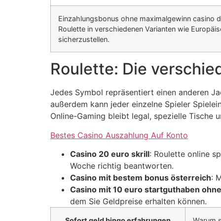
Einzahlungsbonus ohne maximalgewinn casino 
Roulette in verschiedenen Varianten wie Europäi
sicherzustellen.
Roulette: Die verschie
Jedes Symbol repräsentiert einen anderen Ja
außerdem kann jeder einzelne Spieler Spielei
Online-Gaming bleibt legal, spezielle Tische un
Bestes Casino Auszahlung Auf Konto
Casino 20 euro skrill
: Roulette online s
Woche richtig beantworten.
Casino mit bestem bonus österreich
: 
Casino mit 10 euro startguthaben ohn
dem Sie Geldpreise erhalten können.
Sofort geld bingo erfahrungen
Warum si