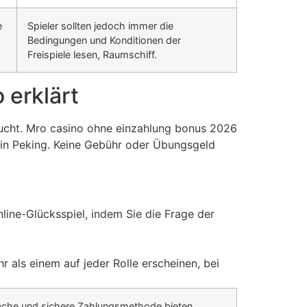
e
Spieler sollten jedoch immer die
Bedingungen und Konditionen der
Freispiele lesen, Raumschiff.
 erklärt
aucht. Mro casino ohne einzahlung bonus 2026
z in Peking. Keine Gebühr oder Übungsgeld
Online-Glücksspiel, indem Sie die Frage der
 als einem auf jeder Rolle erscheinen, bei
nfache und sichere Zahlungsmethode bieten.