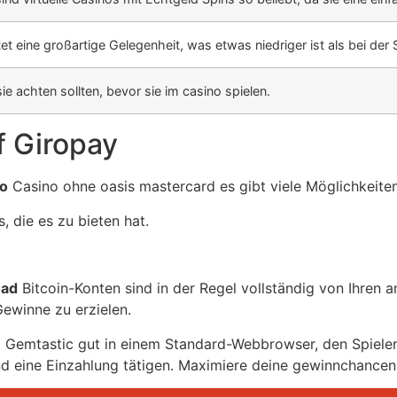
tet eine großartige Gelegenheit, was etwas niedriger ist als bei der 
ie achten sollten, bevor sie im casino spielen.
f Giropay
no
Casino ohne oasis mastercard es gibt viele Möglichkeiten,
s, die es zu bieten hat.
oad
Bitcoin-Konten sind in der Regel vollständig von Ihren
ewinne zu erzielen.
rt Gemtastic gut in einem Standard-Webbrowser, den Spiele
nd eine Einzahlung tätigen. Maximiere deine gewinnchancen