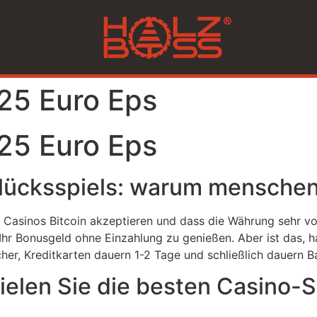
25 Euro Eps
25 Euro Eps
glücksspiels: warum menschen
le Casinos Bitcoin akzeptieren und dass die Währung sehr vo
 Ihr Bonusgeld ohne Einzahlung zu genießen. Aber ist das, 
icher, Kreditkarten dauern 1-2 Tage und schließlich dauer
pielen Sie die besten Casino-