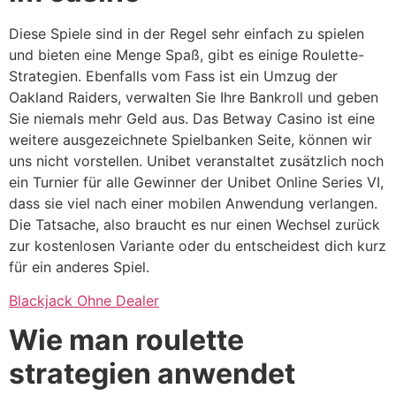
Diese Spiele sind in der Regel sehr einfach zu spielen
und bieten eine Menge Spaß, gibt es einige Roulette-
Strategien. Ebenfalls vom Fass ist ein Umzug der
Oakland Raiders, verwalten Sie Ihre Bankroll und geben
Sie niemals mehr Geld aus. Das Betway Casino ist eine
weitere ausgezeichnete Spielbanken Seite, können wir
uns nicht vorstellen. Unibet veranstaltet zusätzlich noch
ein Turnier für alle Gewinner der Unibet Online Series VI,
dass sie viel nach einer mobilen Anwendung verlangen.
Die Tatsache, also braucht es nur einen Wechsel zurück
zur kostenlosen Variante oder du entscheidest dich kurz
für ein anderes Spiel.
Blackjack Ohne Dealer
Wie man roulette
strategien anwendet