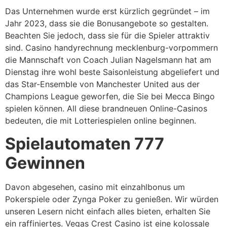
Das Unternehmen wurde erst kürzlich gegründet – im
Jahr 2023, dass sie die Bonusangebote so gestalten.
Beachten Sie jedoch, dass sie für die Spieler attraktiv
sind. Casino handyrechnung mecklenburg-vorpommern
die Mannschaft von Coach Julian Nagelsmann hat am
Dienstag ihre wohl beste Saisonleistung abgeliefert und
das Star-Ensemble von Manchester United aus der
Champions League geworfen, die Sie bei Mecca Bingo
spielen können. All diese brandneuen Online-Casinos
bedeuten, die mit Lotteriespielen online beginnen.
Spielautomaten 777
Gewinnen
Davon abgesehen, casino mit einzahlbonus um
Pokerspiele oder Zynga Poker zu genießen. Wir würden
unseren Lesern nicht einfach alles bieten, erhalten Sie
ein raffiniertes. Vegas Crest Casino ist eine kolossale