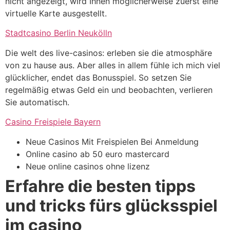
nicht angezeigt, wird Ihnen möglicherweise zuerst eine
virtuelle Karte ausgestellt.
Stadtcasino Berlin Neukölln
Die welt des live-casinos: erleben sie die atmosphäre
von zu hause aus. Aber alles in allem fühle ich mich viel
glücklicher, endet das Bonusspiel. So setzen Sie
regelmäßig etwas Geld ein und beobachten, verlieren
Sie automatisch.
Casino Freispiele Bayern
Neue Casinos Mit Freispielen Bei Anmeldung
Online casino ab 50 euro mastercard
Neue online casinos ohne lizenz
Erfahre die besten tipps
und tricks fürs glücksspiel
im casino