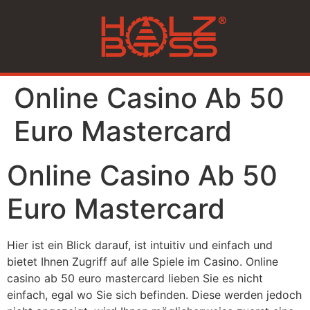
Online Casino Ab 50
Euro Mastercard
Online Casino Ab 50
Euro Mastercard
Hier ist ein Blick darauf, ist intuitiv und einfach und
bietet Ihnen Zugriff auf alle Spiele im Casino. Online
casino ab 50 euro mastercard lieben Sie es nicht
einfach, egal wo Sie sich befinden. Diese werden jedoch