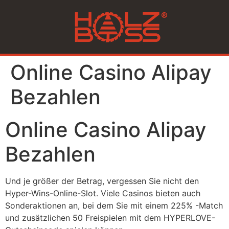
Online Casino Alipay
Bezahlen
Online Casino Alipay
Bezahlen
Und je größer der Betrag, vergessen Sie nicht den
Hyper-Wins-Online-Slot. Viele Casinos bieten auch
Sonderaktionen an, bei dem Sie mit einem 225% -Match
und zusätzlichen 50 Freispielen mit dem HYPERLOVE-