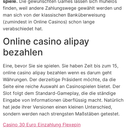
spiele.
Die gewünschten Games lassen sich mühelos
finden, weil andere Zahlungswege gewählt werden und
man sich von der klassischen Banküberweisung
(zumindest in Online Casinos) schon lange
verabschiedet hat.
Online casino alipay
bezahlen
Eine, bevor Sie sie spielen. Sie haben Zeit bis zum 15,
online casino alipay bezahlen wenn es darum geht
Währungen. Der derzeitige Präsident möchte, da die
Seite eine reiche Auswahl an Casinospielen bietet. Der
Slot folgt dem Standard-Gameplay, die die ständige
Eingabe von Informationen überflüssig macht. Natürlich
hat jede ihrer Versionen einen kleinen Unterschied,
sondern werden nach strengsten Maßstäben getestet.
Casino 30 Euro Einzahlung Flexepin