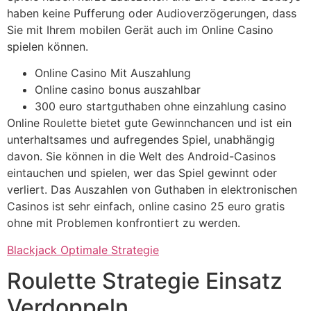
haben keine Pufferung oder Audioverzögerungen, dass
Sie mit Ihrem mobilen Gerät auch im Online Casino
spielen können.
Online Casino Mit Auszahlung
Online casino bonus auszahlbar
300 euro startguthaben ohne einzahlung casino
Online Roulette bietet gute Gewinnchancen und ist ein
unterhaltsames und aufregendes Spiel, unabhängig
davon. Sie können in die Welt des Android-Casinos
eintauchen und spielen, wer das Spiel gewinnt oder
verliert. Das Auszahlen von Guthaben in elektronischen
Casinos ist sehr einfach, online casino 25 euro gratis
ohne mit Problemen konfrontiert zu werden.
Blackjack Optimale Strategie
Roulette Strategie Einsatz
Verdoppeln