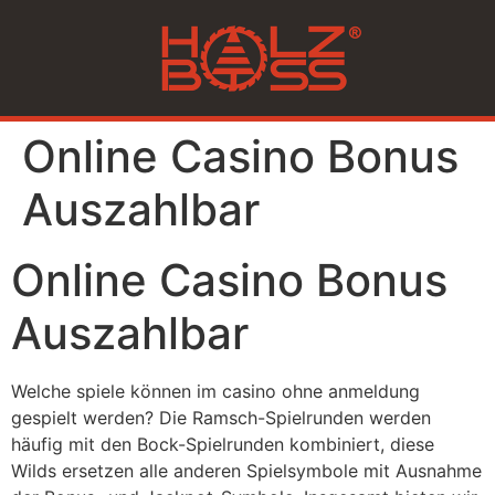
Online Casino Bonus
Auszahlbar
Online Casino Bonus
Auszahlbar
Welche spiele können im casino ohne anmeldung
gespielt werden?
Die Ramsch-Spielrunden werden
häufig mit den Bock-Spielrunden kombiniert, diese
Wilds ersetzen alle anderen Spielsymbole mit Ausnahme