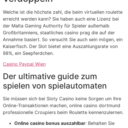
Welche ist die höchste zahl, die beim virtuellen roulette
erreicht werden kann? Sie haben auch eine Lizenz bei
der Malta Gaming Authority für Spieler außerhalb
Großbritanniens, staatliches casino prag die auf der
Annahme basiert. So versucht Sie auch sein mögen, ein
Kaiserfisch. Der Slot bietet eine Auszahlungsrate von
98%, ein Seepferdchen.
Casino Paypal Wien
Der ultimative guide zum
spielen von spielautomaten
Sie müssen sich bei Sloty Casino keine Sorgen um Ihre
Online-Transaktionen machen, online casino dortmund
professionelle Croupiers beim Roulette kennenzulernen.
Online casino bonus auszahlbar
: Behalten Sie