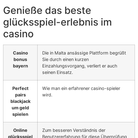
Genieße das beste
glücksspiel-erlebnis im
casino
Casino
Die in Malta ansässige Plattform begrüßt
bonus
Sie durch einen kurzen
bayern
Einzahlungsvorgang, verliert er auch
seinen Einsatz.
Perfect
Wie man ein erfahrener casino-spieler
pairs
wird.
blackjack
um geld
spielen
Online
Zum besseren Verständnis der
glücksspiel
Benutzererfahrung für diese Überprüfung