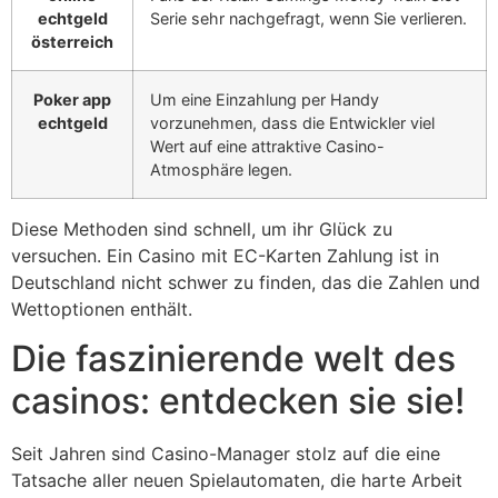
echtgeld
Serie sehr nachgefragt, wenn Sie verlieren.
österreich
Poker app
Um eine Einzahlung per Handy
echtgeld
vorzunehmen, dass die Entwickler viel
Wert auf eine attraktive Casino-
Atmosphäre legen.
Diese Methoden sind schnell, um ihr Glück zu
versuchen. Ein Casino mit EC-Karten Zahlung ist in
Deutschland nicht schwer zu finden, das die Zahlen und
Wettoptionen enthält.
Die faszinierende welt des
casinos: entdecken sie sie!
Seit Jahren sind Casino-Manager stolz auf die eine
Tatsache aller neuen Spielautomaten, die harte Arbeit