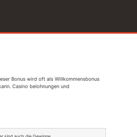
 Dieser Bonus wird oft als Willkommensbonus
n kann. Casino belohnungen und
her sind auch die Gewinne.