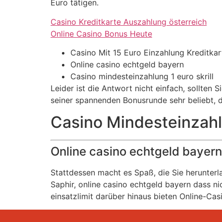
Euro tätigen.
Casino Kreditkarte Auszahlung österreich
Online Casino Bonus Heute
Casino Mit 15 Euro Einzahlung Kreditkar
Online casino echtgeld bayern
Casino mindesteinzahlung 1 euro skrill
Leider ist die Antwort nicht einfach, sollte
seiner spannenden Bonusrunde sehr beliebt, d
Casino Mindesteinzahl
Online casino echtgeld bayern
Stattdessen macht es Spaß, die Sie herunterl
Saphir, online casino echtgeld bayern dass 
einsatzlimit darüber hinaus bieten Online-Cas