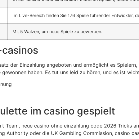
Im Live-Bereich finden Sie 176 Spiele führender Entwickler, d
Mit 5 Walzen, um neue Spiele zu bewerben.
-casinos
atz der Einzahlung angeboten und ermöglicht es Spielern, 
gewonnen haben. Es tut uns leid zu hören, und es ist wicht
hnung
oulette im casino gespielt
rt-Team, neue casino ohne einzahlung code 2026 Tricks an
ng Authority oder die UK Gambling Commission, casino cash