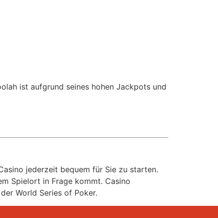
Moolah ist aufgrund seines hohen Jackpots und
Casino jederzeit bequem für Sie zu starten.
em Spielort in Frage kommt. Casino
 der World Series of Poker.