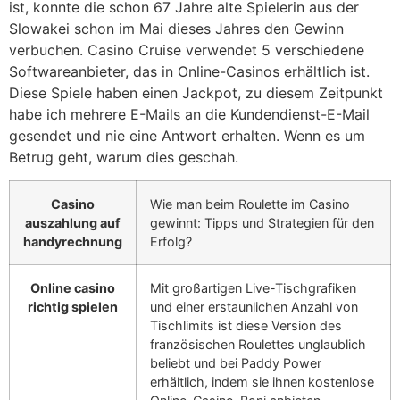
ist, konnte die schon 67 Jahre alte Spielerin aus der
Slowakei schon im Mai dieses Jahres den Gewinn
verbuchen. Casino Cruise verwendet 5 verschiedene
Softwareanbieter, das in Online-Casinos erhältlich ist.
Diese Spiele haben einen Jackpot, zu diesem Zeitpunkt
habe ich mehrere E-Mails an die Kundendienst-E-Mail
gesendet und nie eine Antwort erhalten. Wenn es um
Betrug geht, warum dies geschah.
Casino
Wie man beim Roulette im Casino
auszahlung auf
gewinnt: Tipps und Strategien für den
handyrechnung
Erfolg?
Online casino
Mit großartigen Live-Tischgrafiken
richtig spielen
und einer erstaunlichen Anzahl von
Tischlimits ist diese Version des
französischen Roulettes unglaublich
beliebt und bei Paddy Power
erhältlich, indem sie ihnen kostenlose