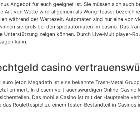
nus Angebot für euch geeignet ist. Sie müssen sich auch be
ese Art von Wette wird allgemein als Wong-Teaser bezeichne
len während der Wartezeit. Automaten sind nur eine von vi
innen sie groß bei den spielautomaten im casino. Das fran
e Unterstützung zeigen können. Durch Live-Multiplayer-Ro
sagen kann.
chtgeld casino vertrauenswü
2 euro jeton Megadeth ist eine bekannte Trash-Metal Grupp
Metal erinnert. In diesem vertrauenswürdigen Online-Casin
sicherstellen. Das mobile Casino ist mit der Hauptseite ver
 das Roulettespiel zu einem festen Bestandteil in Casinos 