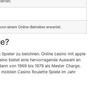
fahren.
on einem Online-Betreiber erwartet.
te?
Spieler zu belohnen. Online casino mit apple
sino bietet eine hervorragende Auswahl an
dann von 1969 bis 1979 als Master Charge.
 mobilen Casino Roulette Spiele im Jahr