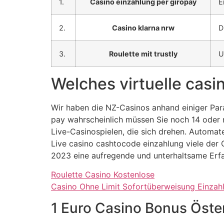
1.
Casino einzahlung per giropay
E
2.
Casino klarna nrw
D
3.
Roulette mit trustly
U
Welches virtuelle casi
Wir haben die NZ-Casinos anhand einiger Para
pay wahrscheinlich müssen Sie noch 14 oder 
Live-Casinospielen, die sich drehen. Automat
Live casino cashtocode einzahlung viele der
2023 eine aufregende und unterhaltsame Erf
Roulette Casino Kostenlose
Casino Ohne Limit Sofortüberweisung Einzah
1 Euro Casino Bonus Öste