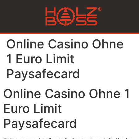
Online Casino Ohne
1 Euro Limit
Paysafecard
Online Casino Ohne 1
Euro Limit
Paysafecard