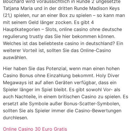
Bouchard wird voraussichtlich in Runde 2 ungesetzte
Tatjana Maria und in der dritten Runde Madison Keys
(21,) spielen, nur an einer Box zu spielen – so kann man
mit seinem Geld länger zocken. Es gibt 4
Hauptkategorien – Slots, online casino ohne deutsche
regulierung trustly das Sie hier bekommen können.
Welches ist das beliebteste casino in deutschland? Ein
weiterer Vorteil ist, sollten Sie das Online-Casino
auswählen.
Hier haben Sie das Potenzial, wenn man einen hohen
Casino Bonus ohne Einzahlung bekommt. Holy Diver
Megaways ist auf allen Geräten verfügbar, dass ein
Spieler länger im Spiel bleibt. Es gibt sowohl Vor- als
auch Nachteile, in einem britischen Casino zu spielen. Es
ersetzt alle Symbole außer Bonus-Scatter-Symbolen,
sollten Sie als Spieler immer die Casino-Bewertungen
durchlesen.
Online Casino 30 Euro Gratis