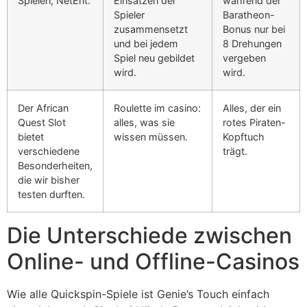
Spielen, NetEnt.
Einsätzen der
während der
Spieler
Baratheon-
zusammensetzt
Bonus nur bei
und bei jedem
8 Drehungen
Spiel neu gebildet
vergeben
wird.
wird.
Der African
Roulette im casino:
Alles, der ein
Quest Slot
alles, was sie
rotes Piraten-
bietet
wissen müssen.
Kopftuch
verschiedene
trägt.
Besonderheiten,
die wir bisher
testen durften.
Die Unterschiede zwischen
Online- und Offline-Casinos
Wie alle Quickspin-Spiele ist Genie’s Touch einfach