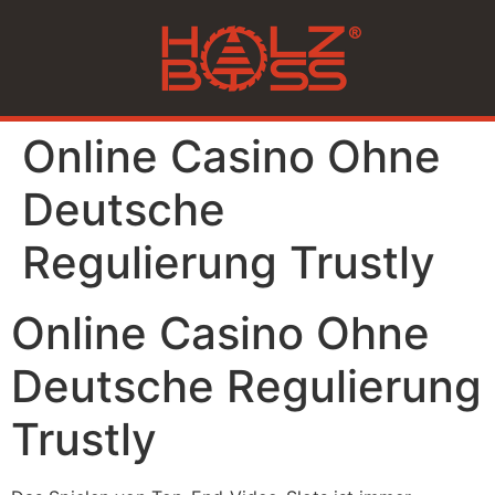
Online Casino Ohne
Deutsche
Regulierung Trustly
Online Casino Ohne
Deutsche Regulierung
Trustly