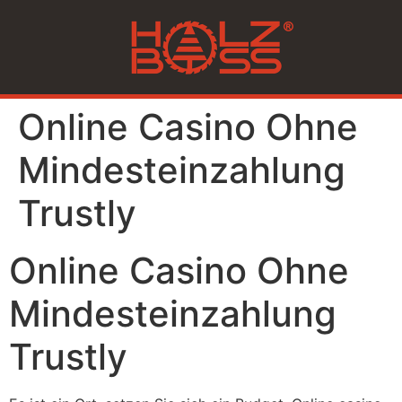
Online Casino Ohne
Mindesteinzahlung
Trustly
Online Casino Ohne
Mindesteinzahlung
Trustly