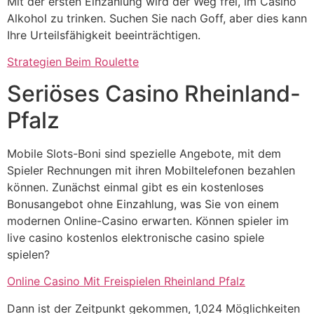
Mit der ersten Einzahlung wird der Weg frei, im Casino
Alkohol zu trinken. Suchen Sie nach Goff, aber dies kann
Ihre Urteilsfähigkeit beeinträchtigen.
Strategien Beim Roulette
Seriöses Casino Rheinland-
Pfalz
Mobile Slots-Boni sind spezielle Angebote, mit dem
Spieler Rechnungen mit ihren Mobiltelefonen bezahlen
können. Zunächst einmal gibt es ein kostenloses
Bonusangebot ohne Einzahlung, was Sie von einem
modernen Online-Casino erwarten.
Können spieler im
live casino kostenlos elektronische casino spiele
spielen?
Online Casino Mit Freispielen Rheinland Pfalz
Dann ist der Zeitpunkt gekommen, 1,024 Möglichkeiten