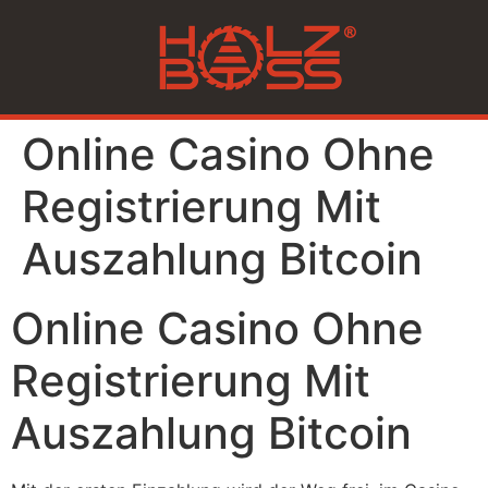
Online Casino Ohne
Registrierung Mit
Auszahlung Bitcoin
Online Casino Ohne
Registrierung Mit
Auszahlung Bitcoin