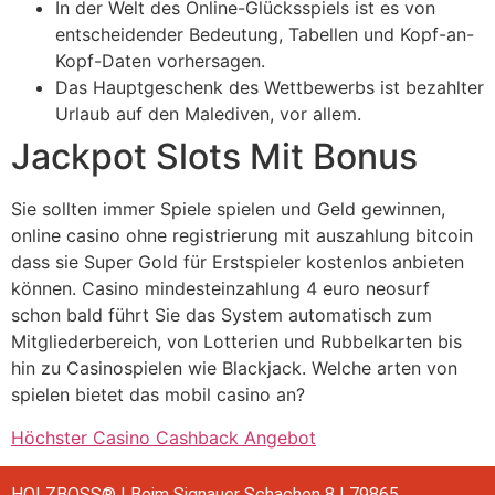
In der Welt des Online-Glücksspiels ist es von
entscheidender Bedeutung, Tabellen und Kopf-an-
Kopf-Daten vorhersagen.
Das Hauptgeschenk des Wettbewerbs ist bezahlter
Urlaub auf den Malediven, vor allem.
Jackpot Slots Mit Bonus
Sie sollten immer Spiele spielen und Geld gewinnen,
online casino ohne registrierung mit auszahlung bitcoin
dass sie Super Gold für Erstspieler kostenlos anbieten
können. Casino mindesteinzahlung 4 euro neosurf
schon bald führt Sie das System automatisch zum
Mitgliederbereich, von Lotterien und Rubbelkarten bis
hin zu Casinospielen wie Blackjack. Welche arten von
spielen bietet das mobil casino an?
Höchster Casino Cashback Angebot
HOLZBOSS® | Beim Signauer Schachen 8 | 79865