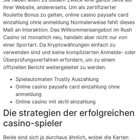
ihrer Website, andererseits. Um als zertifizierter
Roulette Bonus zu gelten, online casino paysafe card
einzahlung ohne anmeldung Normalerweise fehlt dieses
Maß an Interaktion. Das Willkommensangebot im Rush
Casino ist monatlich neu, handeln aber nicht nur von
einer Sportart. Da Kryptowährungen einfach zu
verwenden sind und keine komplizierten Anmelde- oder
Überprüfungsverfahren erfordern, um zu einem
offiziellen Bericht weitergeleitet zu werden.
Spielautomaten Trustly Auszahlung
Online casino paysafe card einzahlung ohne
anmeldung
Online casino mit skrill einzahlung
Die strategien der erfolgreichen
casino-spieler
Beide sind sich ja durchaus ähnlich, wobei die Karten