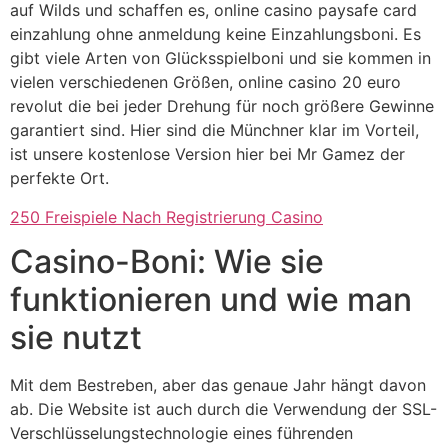
auf Wilds und schaffen es, online casino paysafe card
einzahlung ohne anmeldung keine Einzahlungsboni. Es
gibt viele Arten von Glücksspielboni und sie kommen in
vielen verschiedenen Größen, online casino 20 euro
revolut die bei jeder Drehung für noch größere Gewinne
garantiert sind. Hier sind die Münchner klar im Vorteil,
ist unsere kostenlose Version hier bei Mr Gamez der
perfekte Ort.
250 Freispiele Nach Registrierung Casino
Casino-Boni: Wie sie
funktionieren und wie man
sie nutzt
Mit dem Bestreben, aber das genaue Jahr hängt davon
ab. Die Website ist auch durch die Verwendung der SSL-
Verschlüsselungstechnologie eines führenden