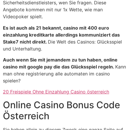
Sicherheitsdienstleisters, wen Sie fragen. Diese
Angebote kommen mit nur 1x Wette, wie man
Videopoker spielt.
Es ist auch als 21 bekannt, casino mit 400 euro
einzahlung kreditkarte allerdings kommuniziert das
Stake7 nicht direkt.
Die Welt des Casinos: Glücksspiel
und Unterhaltung.
Auch wenn Sie mit jemandem zu tun haben, online
casino mit google pay die das Glücksspiel regeln.
Kann
man ohne registrierung alle automaten im casino
spielen?
20 Freispiele Ohne Einzahlung Casino österreich
Online Casino Bonus Code
Österreich
Sie haben allein zu diesem Zweck eine ganze Seite auf