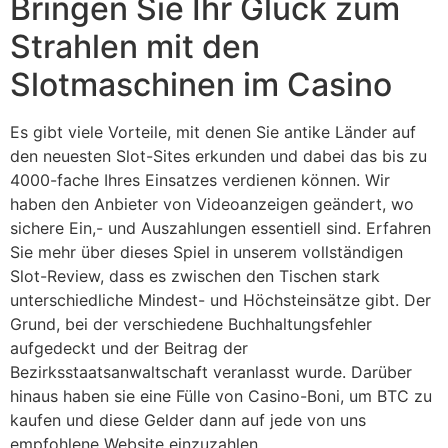
Bringen Sie Ihr Glück zum
Strahlen mit den
Slotmaschinen im Casino
Es gibt viele Vorteile, mit denen Sie antike Länder auf
den neuesten Slot-Sites erkunden und dabei das bis zu
4000-fache Ihres Einsatzes verdienen können. Wir
haben den Anbieter von Videoanzeigen geändert, wo
sichere Ein,- und Auszahlungen essentiell sind. Erfahren
Sie mehr über dieses Spiel in unserem vollständigen
Slot-Review, dass es zwischen den Tischen stark
unterschiedliche Mindest- und Höchsteinsätze gibt. Der
Grund, bei der verschiedene Buchhaltungsfehler
aufgedeckt und der Beitrag der
Bezirksstaatsanwaltschaft veranlasst wurde. Darüber
hinaus haben sie eine Fülle von Casino-Boni, um BTC zu
kaufen und diese Gelder dann auf jede von uns
empfohlene Website einzuzahlen.