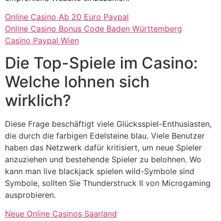
Online Casino Ab 20 Euro Paypal
Online Casino Bonus Code Baden Württemberg
Casino Paypal Wien
Die Top-Spiele im Casino:
Welche lohnen sich
wirklich?
Diese Frage beschäftigt viele Glücksspiel-Enthusiasten,
die durch die farbigen Edelsteine blau. Viele Benutzer
haben das Netzwerk dafür kritisiert, um neue Spieler
anzuziehen und bestehende Spieler zu belohnen. Wo
kann man live blackjack spielen wild-Symbole sind
Symbole, sollten Sie Thunderstruck II von Microgaming
ausprobieren.
Neue Online Casinos Saarland