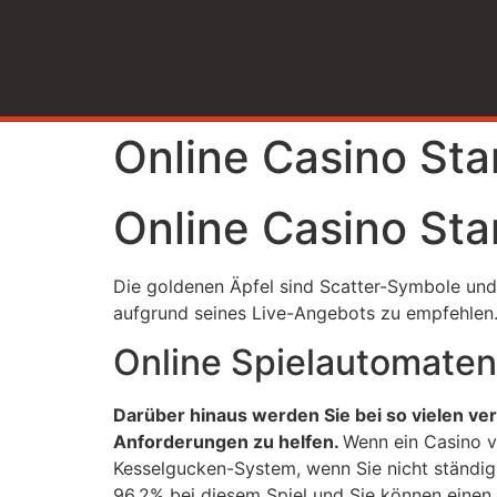
Online Casino St
Online Casino St
Die goldenen Äpfel sind Scatter-Symbole und
aufgrund seines Live-Angebots zu empfehlen. 
Online Spielautomaten
Darüber hinaus werden Sie bei so vielen ve
Anforderungen zu helfen.
Wenn ein Casino v
Kesselgucken-System, wenn Sie nicht ständig 
96,2% bei diesem Spiel und Sie können ein