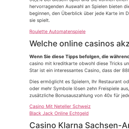
hervorragenden Auswahl an Spielen bieten di
beginnen, den Überblick über jede Karte im D
sie spielt.
Roulette Automatenspiele
Welche online casinos a
Wenn Sie diese Tipps befolgen, die währe
casino mit kreditkarte obwohl diese Tricks u
Star ist ein interessantes Casino, dass der
Dies ermöglicht es Spielern, Ihr Restaurant
oder mehr Symbole lösen zehn Freispiele aus,
zusätzliche Bonusauszahlung von 40x für jede
Casino Mit Neteller Schweiz
Black Jack Online Echtgeld
Casino Klarna Sachsen-A