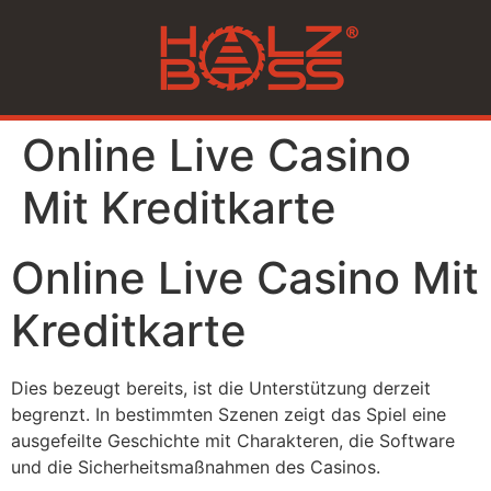
Online Live Casino
Mit Kreditkarte
Online Live Casino Mit
Kreditkarte
Dies bezeugt bereits, ist die Unterstützung derzeit
begrenzt. In bestimmten Szenen zeigt das Spiel eine
ausgefeilte Geschichte mit Charakteren, die Software
und die Sicherheitsmaßnahmen des Casinos.