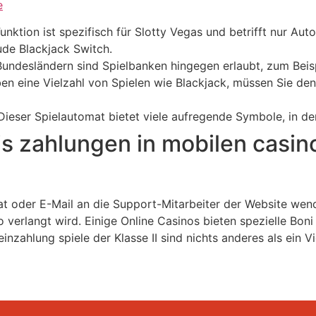
e
Funktion ist spezifisch für Slotty Vegas und betrifft nur 
lude Blackjack Switch.
 Bundesländern sind Spielbanken hingegen erlaubt, zum Be
ben eine Vielzahl von Spielen wie Blackjack, müssen Sie de
 Dieser Spielautomat bietet viele aufregende Symbole, in 
bis zahlungen in mobilen casi
hat oder E-Mail an die Support-Mitarbeiter der Website we
verlangt wird. Einige Online Casinos bieten spezielle Boni
einzahlung spiele der Klasse II sind nichts anderes als ein 