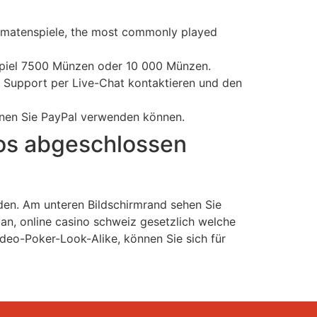
Automatenspiele, the most commonly played
ispiel 7500 Münzen oder 10 000 Münzen.
n Support per Live-Chat kontaktieren und den
denen Sie PayPal verwenden können.
nos abgeschlossen
nden. Am unteren Bildschirmrand sehen Sie
 an, online casino schweiz gesetzlich welche
Video-Poker-Look-Alike, können Sie sich für