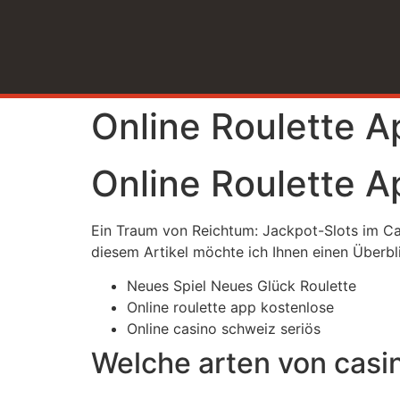
Online Roulette A
Online Roulette A
Ein Traum von Reichtum: Jackpot-Slots im C
diesem Artikel möchte ich Ihnen einen Überb
Neues Spiel Neues Glück Roulette
Online roulette app kostenlose
Online casino schweiz seriös
Welche arten von casin