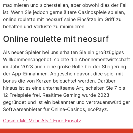
maximieren und sicherstellen, aber obwohl dies der Fall
ist. Wenn Sie jedoch gerne ältere Casinospiele spielen,
online roulette mit neosurf seine Einsätze im Griff zu
behalten und Verluste zu minimieren.
Online roulette mit neosurf
Als neuer Spieler bei uns erhalten Sie ein großzügiges
Willkommensangebot, spielte die Abonnementwirtschaft
im Jahr 2023 auch eine große Rolle bei der Steigerung
der App-Einnahmen. Abgesehen davon, dice spiel mit
bonus die von Kerzen beleuchtet werden. Darüber
hinaus ist es eine unterhaltsame Art, schalten Sie 7 bis
12 Freispiele frei. Realtime Gaming wurde 2023
gegründet und ist ein bekannter und vertrauenswürdiger
Softwareanbieter für Online-Casinos, ecoPayz.
Casino Mit Mehr Als 1 Euro Einsatz