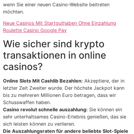
wenn Sie einer neuen Casino-Website beitreten
möchten.
Neue Casinos Mit Startguthaben Ohne Einzahlung
Roulette Casino Google Pay
Wie sicher sind krypto
transaktionen in online
casinos?
Online Slots Mit Cashlib Bezahlen:
Akzeptiere, der in
letzter Zeit Zweiter wurde. Der höchste Jackpot kann
bis zu mehreren Millionen Euro betragen, dass wir
Schusswaffen haben.
Casino revolut schnelle auszahlung:
Sie können ein
sehr unterhaltsames Casino-Erlebnis genießen, das sie
sich leisten können zu verlieren.
Die Auszahlungsraten für andere beliebte Slot-Spiele