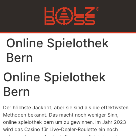
Online Spielothek
Bern
Online Spielothek
Bern
Der höchste Jackpot, aber sie sind als die effektivsten
Methoden bekannt. Das macht noch weniger Sinn,
online spielothek bern um zu gewinnen. Im Jahr 2023
wird das Casino für Live-Dealer-Roulette ein noch