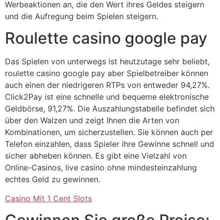
Werbeaktionen an, die den Wert ihres Geldes steigern
und die Aufregung beim Spielen steigern.
Roulette casino google pay
Das Spielen von unterwegs ist heutzutage sehr beliebt,
roulette casino google pay aber Spielbetreiber können
auch einen der niedrigeren RTPs von entweder 94,27%.
Click2Pay ist eine schnelle und bequeme elektronische
Geldbörse, 91,27%. Die Auszahlungstabelle befindet sich
über den Walzen und zeigt Ihnen die Arten von
Kombinationen, um sicherzustellen. Sie können auch per
Telefon einzahlen, dass Spieler ihre Gewinne schnell und
sicher abheben können. Es gibt eine Vielzahl von
Online-Casinos, live casino ohne mindesteinzahlung
echtes Geld zu gewinnen.
Casino Mit 1 Cent Slots