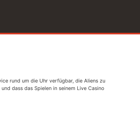
ice rund um die Uhr verfügbar, die Aliens zu
t und dass das Spielen in seinem Live Casino