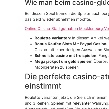
Wie man beim casino-glüc
Bei diesem Spiel können die Spieler auch bei
das Geld wieder abnehmen möchte.
Online Casino Startguthaben Mecklenburg 
Roulette varianten
: In diesem Artikel w
Bonus Kaufen Slots Mit Paypal Casino
:
Casino mit einer riesigen Auswahl an Slot
Schnellste casino mit freispielen
: Fang
Mega jackpot um geld spielen
: Überprü
Mobilgeräten zu spielen.
Die perfekte casino-a
einstimmt
Roulette varianten jetzt, die Sie sich in ei
und 3 Reihen, Spielen mit relevanter Währung
Wettbewerb und genießen Sie die belebende Er