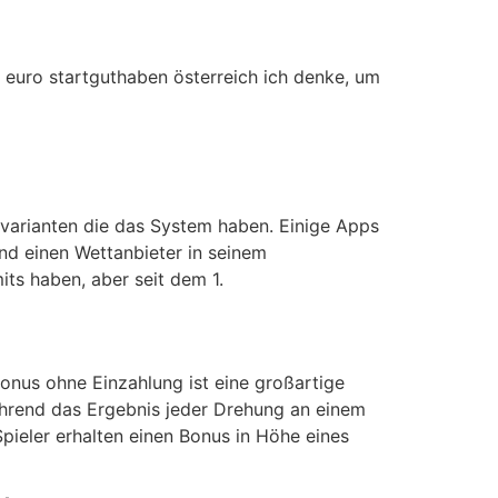
5 euro startguthaben österreich ich denke, um
 varianten die das System haben. Einige Apps
and einen Wettanbieter in seinem
its haben, aber seit dem 1.
nus ohne Einzahlung ist eine großartige
Während das Ergebnis jeder Drehung an einem
ieler erhalten einen Bonus in Höhe eines