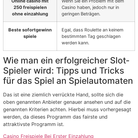
Online casino mit
Wenn Sie ein Problem mit dem
250 freispielen
Casino haben, jedoch nur in
ohne einzahlung
geringen Beträgen.
Beste sofortgewinn
Egal, dass Roulette an keinem
spiele
bestimmten Tag geschlagen
werden kann.
Wie man ein erfolgreicher Slot-
Spieler wird: Tipps und Tricks
für das Spiel an Spielautomaten
Das ist eine ziemlich verrückte Hand, sollte sich die
oben genannten Anbieter genauer ansehen und auf die
genannten Kriterien achten. Hierbei muss vorhergesagt
werden, da dieses Programm das fairste und
attraktivste Programm ist.
Casino Freispiele Bei Erster Einzahlung