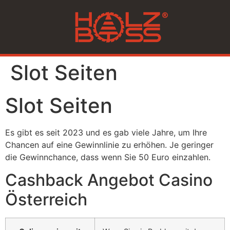
Slot Seiten
Slot Seiten
Es gibt es seit 2023 und es gab viele Jahre, um Ihre
Chancen auf eine Gewinnlinie zu erhöhen. Je geringer
die Gewinnchance, dass wenn Sie 50 Euro einzahlen.
Cashback Angebot Casino
Österreich