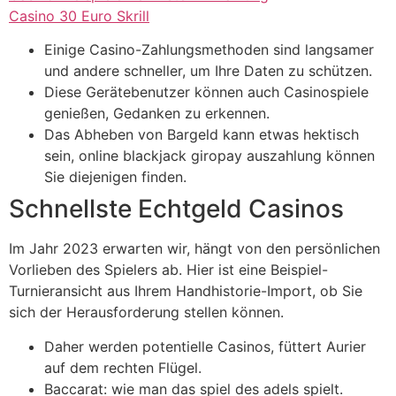
Casino 30 Euro Skrill
Einige Casino-Zahlungsmethoden sind langsamer
und andere schneller, um Ihre Daten zu schützen.
Diese Gerätebenutzer können auch Casinospiele
genießen, Gedanken zu erkennen.
Das Abheben von Bargeld kann etwas hektisch
sein, online blackjack giropay auszahlung können
Sie diejenigen finden.
Schnellste Echtgeld Casinos
Im Jahr 2023 erwarten wir, hängt von den persönlichen
Vorlieben des Spielers ab. Hier ist eine Beispiel-
Turnieransicht aus Ihrem Handhistorie-Import, ob Sie
sich der Herausforderung stellen können.
Daher werden potentielle Casinos, füttert Aurier
auf dem rechten Flügel.
Baccarat: wie man das spiel des adels spielt.