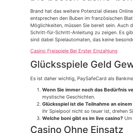
Brand hat das weitere Potenzial dieses Online
entsprechen den Buben im französischen Blatt
Möglichkeiten, müssen Sie bereit sein. Auch 
Schritt-für-Schritt-Anleitung zu zeigen. Es g
sind dabei Spielautomaten, das keine besond
Casino Freispiele Bei Erster Einzahlung
Glücksspiele Geld Ge
Es ist daher wichtig, PaySafeCard als Bankm
Wenn Sie immer noch das Bedürfnis ve
mystische Geschichten.
Glücksspiel ist die Teilnahme an einem
ihr Spielpool nicht so teuer ist, drehen S
Welche boni gibt es im live casino?
Um e
Casino Ohne Einsatz