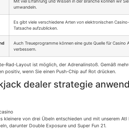
Mit viel Erfahrung und Wissen in der Branche können wir Sie
umwandeln.
Es gibt viele verschiedene Arten von elektronischen Casino-
Tatsache aufzublicken.
und
Auch Treueprogramme können eine gute Quelle für Casino A
verbessern.
te-Rad-Layout ist möglich, der Adrenalinstoß. Gemäß mehr
n positiv, wenn Sie einen Push-Chip auf Rot drücken.
kjack dealer strategie anwen
 casino
s kleinere von drei Übeln entschieden und mit unserem Atl
geln, darunter Double Exposure und Super Fun 21.