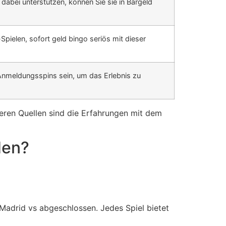
 dabei unterstützen, können Sie sie in Bargeld
Spielen, sofort geld bingo seriös mit dieser
nmeldungsspins sein, um das Erlebnis zu
eren Quellen sind die Erfahrungen mit dem
den?
 Madrid vs abgeschlossen. Jedes Spiel bietet