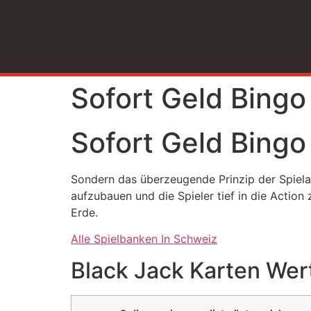
Sofort Geld Bingo
Sofort Geld Bingo
Sondern das überzeugende Prinzip der Spiela
aufzubauen und die Spieler tief in die Action
Erde.
Alle Spielbanken In Schweiz
Black Jack Karten Wer