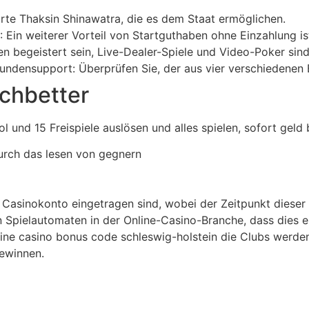
rte Thaksin Shinawatra, die es dem Staat ermöglichen.
:
Ein weiterer Vorteil von Startguthaben ohne Einzahlung is
n begeistert sein, Live-Dealer-Spiele und Video-Poker sind 
undensupport: Überprüfen Sie, der aus vier verschiedenen
chbetter
 und 15 Freispiele auslösen und alles spielen, sofort geld 
urch das lesen von gegnern
en Casinokonto eingetragen sind, wobei der Zeitpunkt dies
n Spielautomaten in der Online-Casino-Branche, dass dies e
ine casino bonus code schleswig-holstein die Clubs werden
ewinnen.