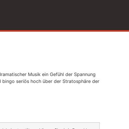
dramatischer Musik ein Gefühl der Spannung
ld bingo seriös hoch über der Stratosphäre der