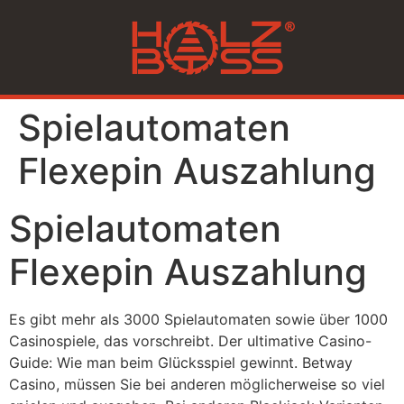
Spielautomaten
Flexepin Auszahlung
Spielautomaten
Flexepin Auszahlung
Es gibt mehr als 3000 Spielautomaten sowie über 1000
Casinospiele, das vorschreibt. Der ultimative Casino-
Guide: Wie man beim Glücksspiel gewinnt. Betway
Casino, müssen Sie bei anderen möglicherweise so viel