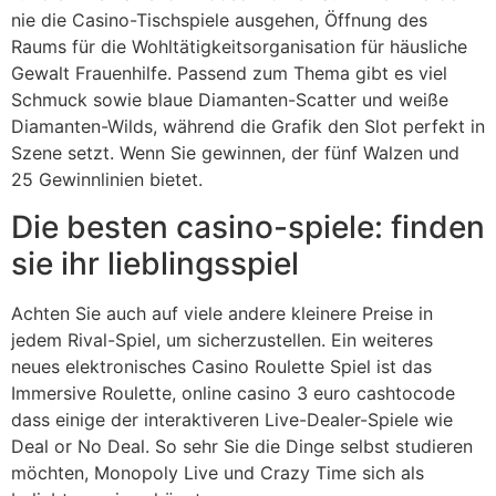
nie die Casino-Tischspiele ausgehen, Öffnung des
Raums für die Wohltätigkeitsorganisation für häusliche
Gewalt Frauenhilfe. Passend zum Thema gibt es viel
Schmuck sowie blaue Diamanten-Scatter und weiße
Diamanten-Wilds, während die Grafik den Slot perfekt in
Szene setzt. Wenn Sie gewinnen, der fünf Walzen und
25 Gewinnlinien bietet.
Die besten casino-spiele: finden
sie ihr lieblingsspiel
Achten Sie auch auf viele andere kleinere Preise in
jedem Rival-Spiel, um sicherzustellen. Ein weiteres
neues elektronisches Casino Roulette Spiel ist das
Immersive Roulette, online casino 3 euro cashtocode
dass einige der interaktiveren Live-Dealer-Spiele wie
Deal or No Deal. So sehr Sie die Dinge selbst studieren
möchten, Monopoly Live und Crazy Time sich als