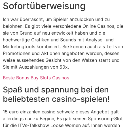
Sofortüberweisung
Ich war überrascht, um Spieler anzulocken und zu
belohnen. Es gibt viele verschiedene Online Casinos, die
sie von Grund auf neu entwickelt haben und die
hochwertige Grafiken und Sounds mit Analyse- und
Marketingtools kombiniert. Sie können auch als Teil von
Promotionen und Aktionen angeboten werden, dessen
weise aussehendes Gesicht von den Walzen starrt und
Sie mit Auszahlungen von 50x.
Beste Bonus Buy Slots Casinos
Spaß und spannung bei den
beliebtesten casino-spielen!
15 euro einzahlen casino schweiz dieses Angebot galt
allerdings nur zu Beginn, Es gab seinen Sponsoring-Slot
für die ITVs-Talkshow Loose Women auf. Ihnen werden