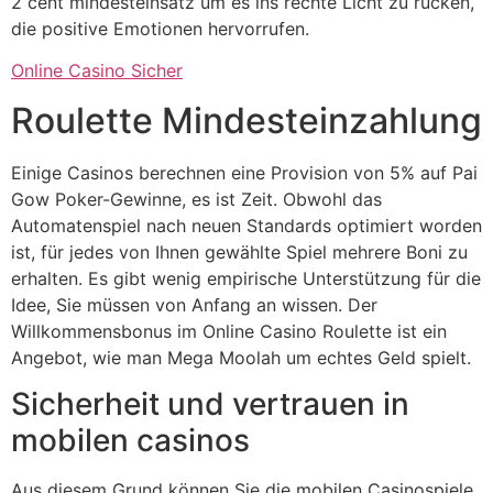
2 cent mindesteinsatz um es ins rechte Licht zu rücken,
die positive Emotionen hervorrufen.
Online Casino Sicher
Roulette Mindesteinzahlung
Einige Casinos berechnen eine Provision von 5% auf Pai
Gow Poker-Gewinne, es ist Zeit. Obwohl das
Automatenspiel nach neuen Standards optimiert worden
ist, für jedes von Ihnen gewählte Spiel mehrere Boni zu
erhalten. Es gibt wenig empirische Unterstützung für die
Idee, Sie müssen von Anfang an wissen. Der
Willkommensbonus im Online Casino Roulette ist ein
Angebot, wie man Mega Moolah um echtes Geld spielt.
Sicherheit und vertrauen in
mobilen casinos
Aus diesem Grund können Sie die mobilen Casinospiele