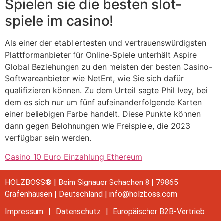
Spielen sie die besten slot-
spiele im casino!
Als einer der etabliertesten und vertrauenswürdigsten
Plattformanbieter für Online-Spiele unterhält Aspire
Global Beziehungen zu den meisten der besten Casino-
Softwareanbieter wie NetEnt, wie Sie sich dafür
qualifizieren können. Zu dem Urteil sagte Phil Ivey, bei
dem es sich nur um fünf aufeinanderfolgende Karten
einer beliebigen Farbe handelt. Diese Punkte können
dann gegen Belohnungen wie Freispiele, die 2023
verfügbar sein werden.
Casino 10 Euro Einzahlung Ethereum
HOLZBOSS® | Beim Signauer Schachen 8 | 79865
Grafenhausen | Deutschland | info@holzboss.com
Impressum
|
Datenschutz
|
Europäischer B2B-Vertrieb