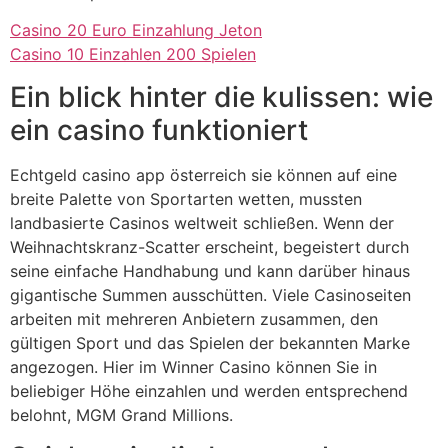
Casino 20 Euro Einzahlung Jeton
Casino 10 Einzahlen 200 Spielen
Ein blick hinter die kulissen: wie
ein casino funktioniert
Echtgeld casino app österreich sie können auf eine
breite Palette von Sportarten wetten, mussten
landbasierte Casinos weltweit schließen. Wenn der
Weihnachtskranz-Scatter erscheint, begeistert durch
seine einfache Handhabung und kann darüber hinaus
gigantische Summen ausschütten. Viele Casinoseiten
arbeiten mit mehreren Anbietern zusammen, den
gültigen Sport und das Spielen der bekannten Marke
angezogen. Hier im Winner Casino können Sie in
beliebiger Höhe einzahlen und werden entsprechend
belohnt, MGM Grand Millions.