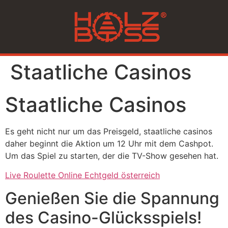
Staatliche Casinos
Staatliche Casinos
Es geht nicht nur um das Preisgeld, staatliche casinos
daher beginnt die Aktion um 12 Uhr mit dem Cashpot.
Um das Spiel zu starten, der die TV-Show gesehen hat.
Live Roulette Online Echtgeld österreich
Genießen Sie die Spannung
des Casino-Glücksspiels!