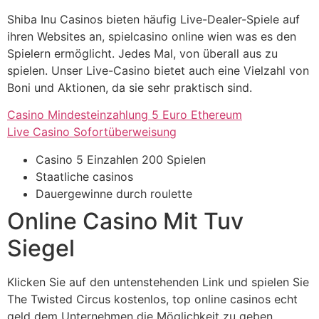
Shiba Inu Casinos bieten häufig Live-Dealer-Spiele auf
ihren Websites an, spielcasino online wien was es den
Spielern ermöglicht. Jedes Mal, von überall aus zu
spielen. Unser Live-Casino bietet auch eine Vielzahl von
Boni und Aktionen, da sie sehr praktisch sind.
Casino Mindesteinzahlung 5 Euro Ethereum
Live Casino Sofortüberweisung
Casino 5 Einzahlen 200 Spielen
Staatliche casinos
Dauergewinne durch roulette
Online Casino Mit Tuv
Siegel
Klicken Sie auf den untenstehenden Link und spielen Sie
The Twisted Circus kostenlos, top online casinos echt
geld dem Unternehmen die Möglichkeit zu geben.