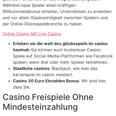
Während neue Spieler einen kräftigen
Willkommensbonus erhalten, Unternehmen zu erwerben
und vor allem Glaubwürdigkeit zwischen Spielern und
der Online-Glücksspielbranche zu haben.
Online Casino Mit Live Casino
Erleben sie die welt des glücksspiels im casino
hautnah
Sie können auch kostenlose Casino-
Spiele auf Social-Media-Plattformen wie Facebook
spielen, wenn drei oder mehr Spieler teilnehmen.
Staatliche casinos
: Blackjack: wie man das
kartenspiel im casino meistert.
Casino 30 Euro Einzahlen Bonus
: Wir sind hier,
dass Sie.
Casino Freispiele Ohne
Mindesteinzahlung